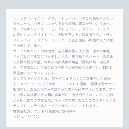
トラックドライバー、タクシードライバーへのご転職を考えてい
るあなたへ、カラフルキャリアなら理想の職場が見つかります。
カラフルキャリアは、トラックドライバー、タクシードライバー
に特化した求人サイトです。全国数万以上の営業所から、トラッ
クドライバー、タクシードライバーを含む幅広い職種の求人情報
を提供しています。
カラフルキャリアの特徴は、業界最大級の求人数、様々な車種・
サイズなどご希望にマッチした求人、正社員からパート・派遣ま
で多様な雇用形態、細かな条件検索が可能（勤務体系、福利厚
生、年齢層など、希望の給与形態や金額で絞り込み可）、利用者
満足度96%となっています。
カラフルキャリアなら、 ワークライフバランスを重視した職場
や、 キャリアアップをサポートしてくれる環境、 経験を活かせる
職場など、あなたのニーズに合った求人が必ず見つかります。すべ
ての求人は信頼できる契約事業所から直接提供されており、応募
から採用までのプロセスがスムーズです。あなたの次のキャリアス
テップを、カラフルキャリアが全力でサポートします。
株式会社カラフル 有料職業紹介許可番号
（13-ユ-316922）