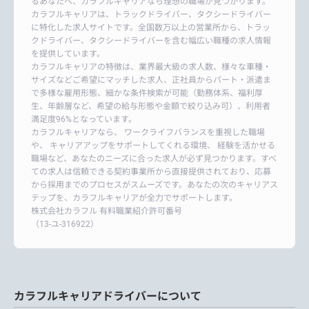
るあなたへ、カラフルキャリアなら理想の職場が見つかります。
カラフルキャリアは、トラックドライバー、タクシードライバー
に特化した求人サイトです。全国数万以上の営業所から、トラッ
クドライバー、タクシードライバーを含む幅広い職種の求人情報
を提供しています。
カラフルキャリアの特徴は、業界最大級の求人数、様々な車種・
サイズなどご希望にマッチした求人、正社員からパート・派遣ま
で多様な雇用形態、細かな条件検索が可能（勤務体系、福利厚
生、年齢層など、希望の給与形態や金額で絞り込み可）、利用者
満足度96%となっています。
カラフルキャリアなら、 ワークライフバランスを重視した職場
や、 キャリアアップをサポートしてくれる環境、 経験を活かせる
職場など、あなたのニーズに合った求人が必ず見つかります。すべ
ての求人は信頼できる契約事業所から直接提供されており、応募
から採用までのプロセスがスムーズです。あなたの次のキャリアス
テップを、カラフルキャリアが全力でサポートします。
株式会社カラフル 有料職業紹介許可番号
（13-ユ-316922）
カラフルキャリアドライバーについて