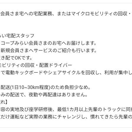
い会員さま宅への宅配業務、またはマイクロモビリティの回収
】
みらい宅配スタッフ
をコープみらい会員さまのお宅へお届けします。
・新規会員さまへサービスのご紹介も行います。
き配でOKです。
ロモビリティの回収・配置ドライバー
クで電動キックボードやシェアサイクルを回収し、利用が集中
配送(1日10~30km程度)のため負担少なめ。
のみの配送で、夜勤や再配達はありません。
流れ】
内容の実地及び座学研修後、最低1カ月以上先輩のトラックに同
道だけ運転など実際の業務にチャレンジし、慣れてきたら先輩