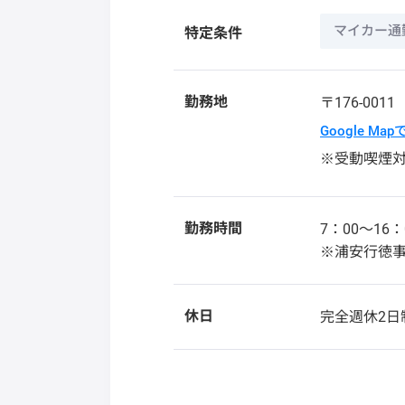
マイカー通
特定条件
勤務地
〒176-001
Google Ma
※受動喫煙
勤務時間
7：00～16
※浦安行徳事
休日
完全週休2日制