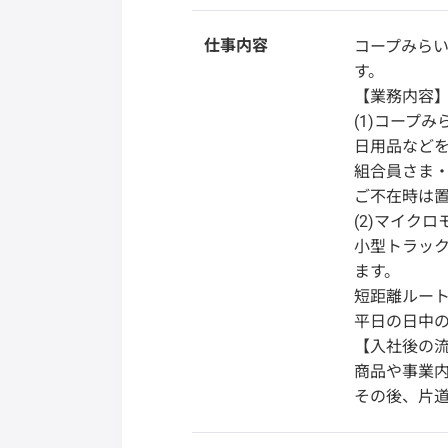
仕事内容
コープみら
す。
【業務内容
(1)コープ
日用品など
組合員さま
ご不在時は置
(2)マイク
小型トラッ
ます。
短距離ルート
平日の日中
【入社後の
商品や事業
その後、片