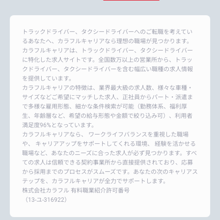
トラックドライバー、タクシードライバーへのご転職を考えてい
るあなたへ、カラフルキャリアなら理想の職場が見つかります。
カラフルキャリアは、トラックドライバー、タクシードライバー
に特化した求人サイトです。全国数万以上の営業所から、トラッ
クドライバー、タクシードライバーを含む幅広い職種の求人情報
を提供しています。
カラフルキャリアの特徴は、業界最大級の求人数、様々な車種・
サイズなどご希望にマッチした求人、正社員からパート・派遣ま
で多様な雇用形態、細かな条件検索が可能（勤務体系、福利厚
生、年齢層など、希望の給与形態や金額で絞り込み可）、利用者
満足度96%となっています。
カラフルキャリアなら、 ワークライフバランスを重視した職場
や、 キャリアアップをサポートしてくれる環境、 経験を活かせる
職場など、あなたのニーズに合った求人が必ず見つかります。すべ
ての求人は信頼できる契約事業所から直接提供されており、応募
から採用までのプロセスがスムーズです。あなたの次のキャリアス
テップを、カラフルキャリアが全力でサポートします。
株式会社カラフル 有料職業紹介許可番号
（13-ユ-316922）