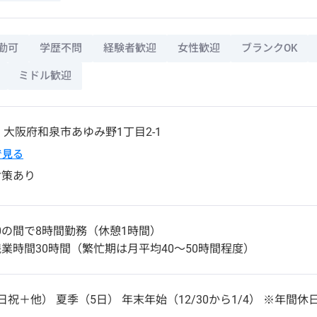
勤可
学歴不問
経験者歓迎
女性歓迎
ブランクOK
ミドル歓迎
7
大阪府
和泉市
あゆみ野1丁目2-1
pで見る
対策あり
9:00の間で8時間勤務（休憩1時間）
業時間30時間（繁忙期は月平均40〜50時間程度）
祝＋他） 夏季（5日） 年末年始（12/30から1/4） ※年間休日