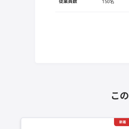
従業員数
150名
この
新着