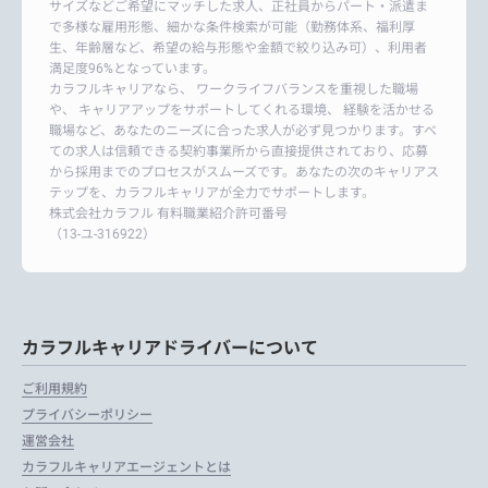
サイズなどご希望にマッチした求人、正社員からパート・派遣ま
で多様な雇用形態、細かな条件検索が可能（勤務体系、福利厚
生、年齢層など、希望の給与形態や金額で絞り込み可）、利用者
満足度96%となっています。
カラフルキャリアなら、 ワークライフバランスを重視した職場
や、 キャリアアップをサポートしてくれる環境、 経験を活かせる
職場など、あなたのニーズに合った求人が必ず見つかります。すべ
ての求人は信頼できる契約事業所から直接提供されており、応募
から採用までのプロセスがスムーズです。あなたの次のキャリアス
テップを、カラフルキャリアが全力でサポートします。
株式会社カラフル 有料職業紹介許可番号
（13-ユ-316922）
カラフルキャリアドライバーについて
ご利用規約
プライバシーポリシー
運営会社
カラフルキャリアエージェントとは