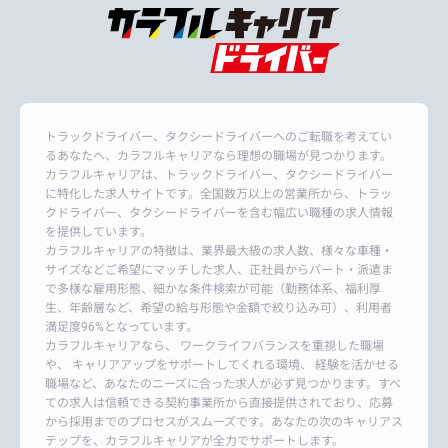
トラックドライバー、タクシードライバーへのご転職を考えてい
るあなたへ、カラフルキャリアなら理想の職場が見つかります。
カラフルキャリアは、トラックドライバー、タクシードライバー
に特化した求人サイトです。全国数万以上の営業所から、トラッ
クドライバー、タクシードライバーを含む幅広い職種の求人情報
を提供しています。
カラフルキャリアの特徴は、業界最大級の求人数、様々な車種・
サイズなどご希望にマッチした求人、正社員からパート・派遣ま
で多様な雇用形態、細かな条件検索が可能（勤務体系、福利厚
生、年齢層など、希望の給与形態や金額で絞り込み可）、利用者
満足度96%となっています。
カラフルキャリアなら、 ワークライフバランスを重視した職場
や、 キャリアアップをサポートしてくれる環境、 経験を活かせる
職場など、あなたのニーズに合った求人が必ず見つかります。すべ
ての求人は信頼できる契約事業所から直接提供されており、応募
から採用までのプロセスがスムーズです。あなたの次のキャリアス
テップを、カラフルキャリアが全力でサポートします。