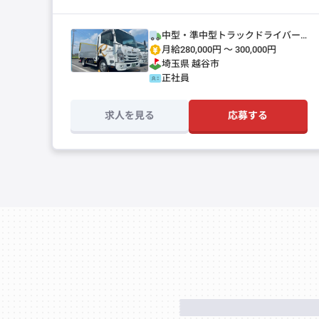
中型・準中型トラックドライバー
(4t～)
月給280,000円 〜 300,000円
埼玉県
越谷市
正社員
求人を見る
応募する