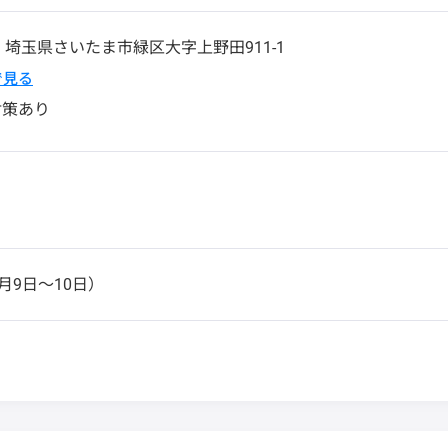
7
埼玉県
さいたま市緑区
大字上野田911-1
pで見る
対策あり
月9日〜10日）