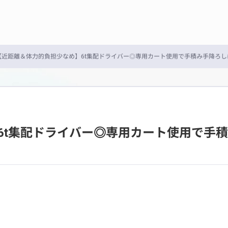
【近距離＆体力的負担少なめ】6t集配ドライバー◎専用カート使用で手積み手降ろし
6t集配ドライバー◎専用カート使用で手