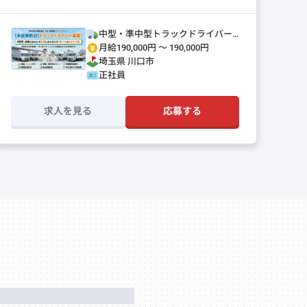
◎
中型・準中型トラックドライバー
(4t～)
月給190,000円 〜 190,000円
埼玉県
川口市
正社員
求人を見る
応募する