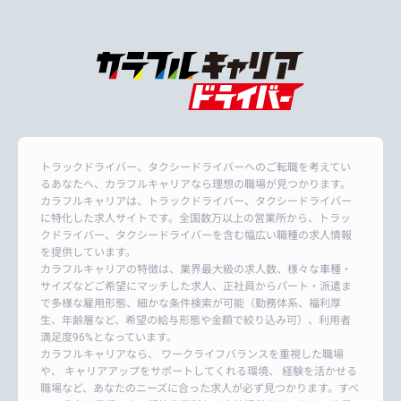
トラックドライバー、タクシードライバーへのご転職を考えてい
るあなたへ、カラフルキャリアなら理想の職場が見つかります。
カラフルキャリアは、トラックドライバー、タクシードライバー
に特化した求人サイトです。全国数万以上の営業所から、トラッ
クドライバー、タクシードライバーを含む幅広い職種の求人情報
を提供しています。
カラフルキャリアの特徴は、業界最大級の求人数、様々な車種・
サイズなどご希望にマッチした求人、正社員からパート・派遣ま
で多様な雇用形態、細かな条件検索が可能（勤務体系、福利厚
生、年齢層など、希望の給与形態や金額で絞り込み可）、利用者
満足度96%となっています。
カラフルキャリアなら、 ワークライフバランスを重視した職場
や、 キャリアアップをサポートしてくれる環境、 経験を活かせる
職場など、あなたのニーズに合った求人が必ず見つかります。すべ