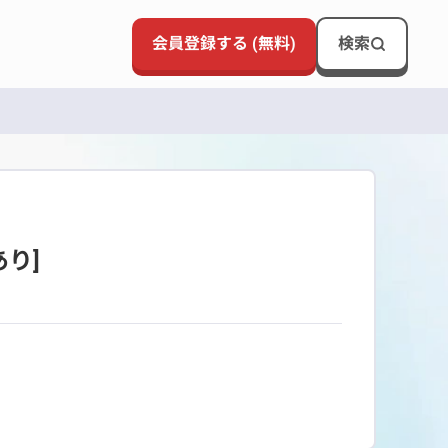
会員登録する (無料)
検索
り]