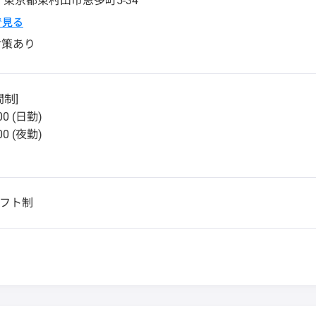
1
東京都
東村山市
恩多町5-34
pで見る
対策あり
制]
00 (日勤)
00 (夜勤)
シフト制