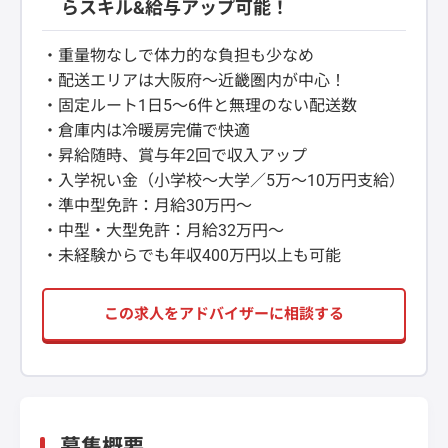
らスキル&給与アップ可能！
・重量物なしで体力的な負担も少なめ
・配送エリアは大阪府～近畿圏内が中心！
・固定ルート1日5～6件と無理のない配送数
・倉庫内は冷暖房完備で快適
・昇給随時、賞与年2回で収入アップ
・入学祝い金（小学校～大学／5万～10万円支給）
・準中型免許：月給30万円～
・中型・大型免許：月給32万円～
・未経験からでも年収400万円以上も可能
この求人をアドバイザーに相談する
募集概要