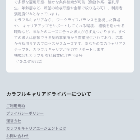
で多様な雇用形態、細かな条件検索が可能（勤務体系、福利厚
生、年齢層など、希望の給与形態や金額で絞り込み可）、利用者
満足度96%となっています。
カラフルキャリアなら、 ワークライフバランスを重視した職場
や、 キャリアアップをサポートしてくれる環境、 経験を活かせる
職場など、あなたのニーズに合った求人が必ず見つかります。すべ
ての求人は信頼できる契約事業所から直接提供されており、応募
から採用までのプロセスがスムーズです。あなたの次のキャリアス
テップを、カラフルキャリアが全力でサポートします。
株式会社カラフル 有料職業紹介許可番号
（13-ユ-316922）
カラフルキャリアドライバーについて
ご利用規約
プライバシーポリシー
運営会社
カラフルキャリアエージェントとは
お問い合わせ