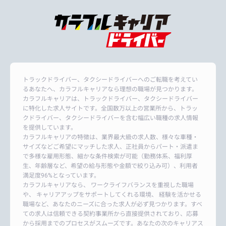
トラックドライバー、タクシードライバーへのご転職を考えてい
るあなたへ、カラフルキャリアなら理想の職場が見つかります。
カラフルキャリアは、トラックドライバー、タクシードライバー
に特化した求人サイトです。全国数万以上の営業所から、トラッ
クドライバー、タクシードライバーを含む幅広い職種の求人情報
を提供しています。
カラフルキャリアの特徴は、業界最大級の求人数、様々な車種・
サイズなどご希望にマッチした求人、正社員からパート・派遣ま
で多様な雇用形態、細かな条件検索が可能（勤務体系、福利厚
生、年齢層など、希望の給与形態や金額で絞り込み可）、利用者
満足度96%となっています。
カラフルキャリアなら、 ワークライフバランスを重視した職場
や、 キャリアアップをサポートしてくれる環境、 経験を活かせる
職場など、あなたのニーズに合った求人が必ず見つかります。すべ
ての求人は信頼できる契約事業所から直接提供されており、応募
から採用までのプロセスがスムーズです。あなたの次のキャリアス