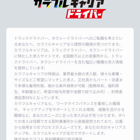
トラックドライバー、タクシードライバーへのご転職を考えてい
るあなたへ、カラフルキャリアなら理想の職場が見つかります。
カラフルキャリアは、トラックドライバー、タクシードライバー
に特化した求人サイトです。全国数万以上の営業所から、トラッ
クドライバー、タクシードライバーを含む幅広い職種の求人情報
を提供しています。
カラフルキャリアの特徴は、業界最大級の求人数、様々な車種・
サイズなどご希望にマッチした求人、正社員からパート・派遣ま
で多様な雇用形態、細かな条件検索が可能（勤務体系、福利厚
生、年齢層など、希望の給与形態や金額で絞り込み可）、利用者
満足度96%となっています。
カラフルキャリアなら、 ワークライフバランスを重視した職場
や、 キャリアアップをサポートしてくれる環境、 経験を活かせる
職場など、あなたのニーズに合った求人が必ず見つかります。すべ
ての求人は信頼できる契約事業所から直接提供されており、応募
から採用までのプロセスがスムーズです。あなたの次のキャリアス
テップを、カラフルキャリアが全力でサポートします。
株式会社カラフル 有料職業紹介許可番号