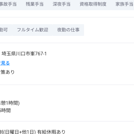
事故手当
残業手当
深夜手当
資格取得制度
家族手当
勤可
フルタイム歓迎
夜勤の仕事
6
埼玉県
川口市
峯767-1
pで見る
対策あり
休憩1時間)
5時間
制(日曜日+他1日) 有給休暇あり