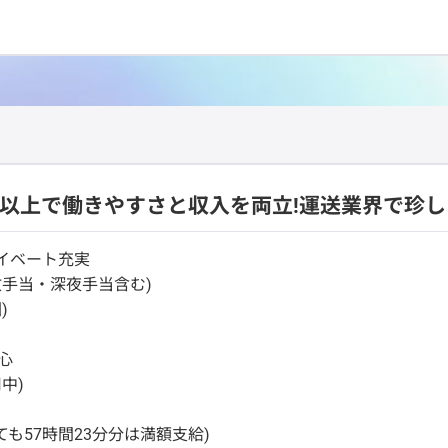
円以上で働きやすさと収入を両立!運送業界で珍し
ライベート充実
事故手当・深夜手当含む)
)
心
中)
も57時間23分分は満額支給)