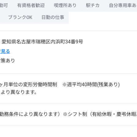
勤可
有資格者歓迎
喫煙所あり
駅チカ
自分専用車あ
ブランクOK
日勤の仕事
3
愛知県
名古屋市瑞穂区
内浜町34番9号
pで見る
対策あり
ヶ月単位の変形労働時間制 ※週平均40時間(残業あり)
により異なります。
（勤務条件により異なります）※シフト制（有給休暇・慶弔休暇