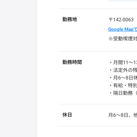
勤務地
〒142-006
Google Ma
※受動喫煙
勤務時間
・月間11〜1
・法定外の
・月6〜8日
・有給・特
・隔日勤務（
休日
月6～8日、