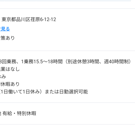
3
東京都
品川区
荏原6-12-12
pで見る
対策あり
3回乗務、1乗務15.5〜18時間（別途休憩3時間、週40時間制）
残業はなし
休み
別休暇あり
1日働いて1日休み）または日勤選択可能
他 有給・特別休暇