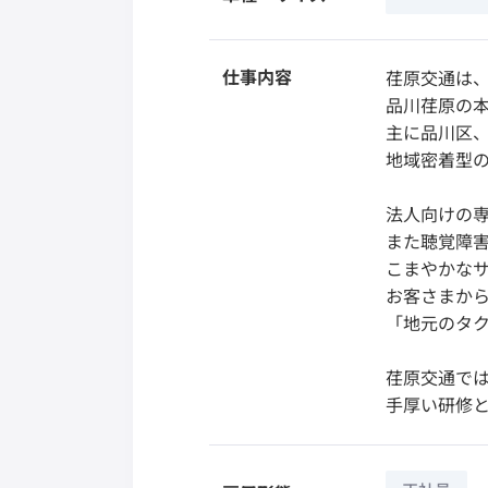
仕事内容
荏原交通は
品川荏原の本
主に品川区
地域密着型
法人向けの
また聴覚障
こまやかな
お客さまから
「地元のタ
荏原交通で
手厚い研修と