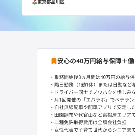
東京都
品川区
安心の40万円給与保障＋
・乗務開始後3ヵ月間は40万円の給与
・隔日勤務（1勤1休）または日勤など
・ドライバー同士でノウハウを惜しみ
・月1回開催の「エバラボ」でベテラン
・自社無線配車や配車アプリで安定し
・田園調布や代官山など富裕層エリア
・二種免許取得費用は全額会社負担
・女性代表で子育て世代からシニアま