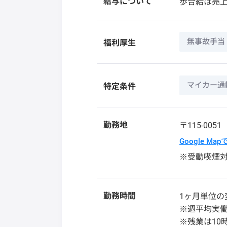
給与について
歩合給は売上
無事故手当
福利厚生
マイカー通
特定条件
勤務地
〒115-005
Google Ma
※受動喫煙
勤務時間
1ヶ月単位の
※週平均実働
※残業は10