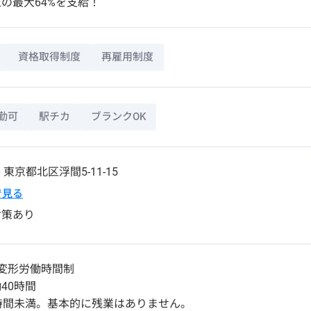
の最大64%を支給！
資格取得制度
再雇用制度
勤可
駅チカ
ブランクOK
1
東京都
北区
浮間5-11-15
pで見る
対策あり
変形労働時間制
40時間
時間未満。基本的に残業はありません。