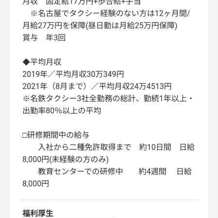
月収 固定給17万円+歩合給+手当
※名古屋でタクシー経験のない方は12ヶ月間/
月給27万円を保障(昼日勤は月給25万円保障)
賞与 年3回
◆平均月収
2019年／平均月収30万349円
2021年（8月まで）／平均月収24万4513円
※名鉄タクシー3社全勤務の総計、勤続1年以上・
出勤率80％以上の平均
□研修期間中の給与
入社から二種免許取得まで 約10日間 日給
8,000円(未経験の方のみ)
教育センターでの研修中 約4週間 日給
8,000円
福利厚生