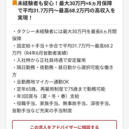
未経験者も安心！最大30万円×6ヵ月保障
で平均31.7万円～最高68.2万円の高収入を
実現！
・タクシー未経験者には最大30万円を最長6ヵ月間
保障
・固定給＋手当＋歩合で平均31.7万円～最高68.2
万円（R4年6月皆勤者実績）
・入社時から正社員待遇で安定雇用
・隔日勤務・夜勤務・昼日勤から選択可能な働き
方
・全勤務地マイカー通勤OK
・定年65歳、再雇用制度で75歳まで勤務可能
・年3回賞与（夏・冬・春）支給
・役職手当、家族手当、無事故手当、深夜手当、
皆勤手当など充実の手当制度
この求人をアドバイザーに相談する