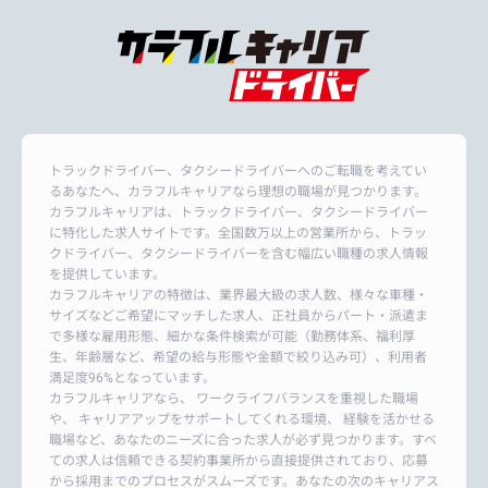
トラックドライバー、タクシードライバーへのご転職を考えてい
るあなたへ、カラフルキャリアなら理想の職場が見つかります。
カラフルキャリアは、トラックドライバー、タクシードライバー
に特化した求人サイトです。全国数万以上の営業所から、トラッ
クドライバー、タクシードライバーを含む幅広い職種の求人情報
を提供しています。
カラフルキャリアの特徴は、業界最大級の求人数、様々な車種・
サイズなどご希望にマッチした求人、正社員からパート・派遣ま
で多様な雇用形態、細かな条件検索が可能（勤務体系、福利厚
生、年齢層など、希望の給与形態や金額で絞り込み可）、利用者
満足度96%となっています。
カラフルキャリアなら、 ワークライフバランスを重視した職場
や、 キャリアアップをサポートしてくれる環境、 経験を活かせる
職場など、あなたのニーズに合った求人が必ず見つかります。すべ
ての求人は信頼できる契約事業所から直接提供されており、応募
から採用までのプロセスがスムーズです。あなたの次のキャリアス