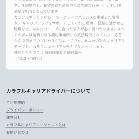
生、年齢層など、希望の給与形態や金額で絞り込み可）、利用者
満足度96%となっています。
カラフルキャリアなら、 ワークライフバランスを重視した職場
や、 キャリアアップをサポートしてくれる環境、 経験を活かせる
職場など、あなたのニーズに合った求人が必ず見つかります。すべ
ての求人は信頼できる契約事業所から直接提供されており、応募
から採用までのプロセスがスムーズです。あなたの次のキャリアス
テップを、カラフルキャリアが全力でサポートします。
株式会社カラフル 有料職業紹介許可番号
（13-ユ-316922）
カラフルキャリアドライバーについて
ご利用規約
プライバシーポリシー
運営会社
カラフルキャリアエージェントとは
お問い合わせ