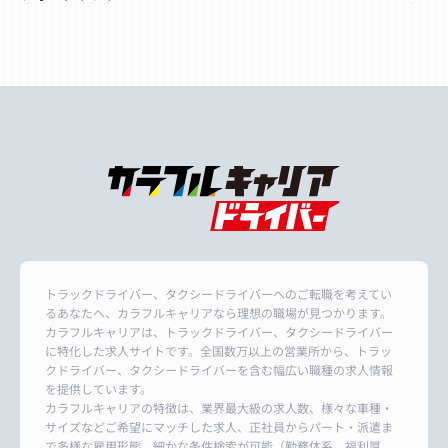
トラックドライバー、タクシードライバーへのご転職を考えてい
るあなたへ、カラフルキャリアなら理想の職場が見つかります。
カラフルキャリアは、トラックドライバー、タクシードライバー
に特化した求人サイトです。全国数万以上の営業所から、トラッ
クドライバー、タクシードライバーを含む幅広い職種の求人情報
を提供しています。
カラフルキャリアの特徴は、業界最大級の求人数、様々な車種・
サイズなどご希望にマッチした求人、正社員からパート・派遣ま
で多様な雇用形態、細かな条件検索が可能（勤務体系、福利厚