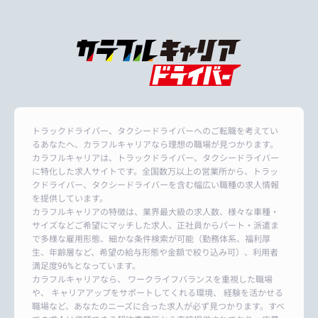
トラックドライバー、タクシードライバーへのご転職を考えてい
るあなたへ、カラフルキャリアなら理想の職場が見つかります。
カラフルキャリアは、トラックドライバー、タクシードライバー
に特化した求人サイトです。全国数万以上の営業所から、トラッ
クドライバー、タクシードライバーを含む幅広い職種の求人情報
を提供しています。
カラフルキャリアの特徴は、業界最大級の求人数、様々な車種・
サイズなどご希望にマッチした求人、正社員からパート・派遣ま
で多様な雇用形態、細かな条件検索が可能（勤務体系、福利厚
生、年齢層など、希望の給与形態や金額で絞り込み可）、利用者
満足度96%となっています。
カラフルキャリアなら、 ワークライフバランスを重視した職場
や、 キャリアアップをサポートしてくれる環境、 経験を活かせる
職場など、あなたのニーズに合った求人が必ず見つかります。すべ