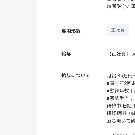
時間厳守の
正社員
雇用形態
給与
【正社員】
月
給与について
月給 35万円
■賞与年2回
■勤続年数手当
■家族手当：1
研修中 日給 1
研修期間（
落ち着いて