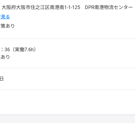
2
大阪府
大阪市住之江区
南港南1-1-125 DPR南港物流センター
pで見る
対策あり
：36（実働7.6h）
業あり
日