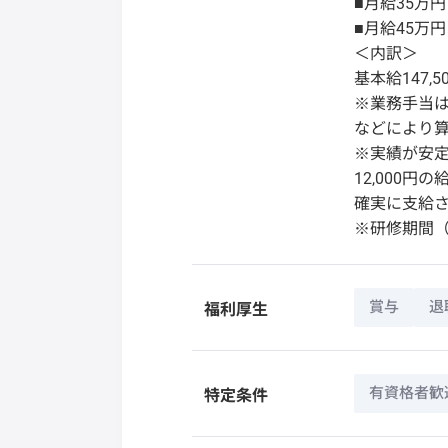
■月給35万
■月給45万
＜内訳＞
基本給147,
※業務手当
などにより
※実績が安定
12,000
確実に支給
※研修期間
賞与
退
福利厚生
有資格者歓
特定条件