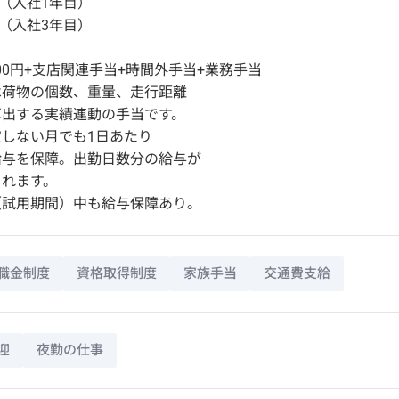
円（入社1年目）
円（入社3年目）
500円+支店関連手当+時間外手当+業務手当
は荷物の個数、重量、走行距離
算出する実績連動の手当です。
しない月でも1日あたり
円の給与を保障。出勤日数分の給与が
されます。
（試用期間）中も給与保障あり。
職金制度
資格取得制度
家族手当
交通費支給
迎
夜勤の仕事