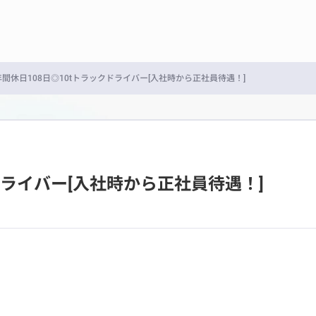
年間休日108日◎10tトラックドライバー[入社時から正社員待遇！]
ドライバー[入社時から正社員待遇！]