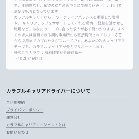
生、年齢層など、希望の給与形態や金額で絞り込み可）、利用者
満足度96%となっています。
カラフルキャリアなら、 ワークライフバランスを重視した職場
や、 キャリアアップをサポートしてくれる環境、 経験を活かせる
職場など、あなたのニーズに合った求人が必ず見つかります。すべ
ての求人は信頼できる契約事業所から直接提供されており、応募
から採用までのプロセスがスムーズです。あなたの次のキャリアス
テップを、カラフルキャリアが全力でサポートします。
株式会社カラフル 有料職業紹介許可番号
（13-ユ-316922）
カラフルキャリアドライバーについて
ご利用規約
プライバシーポリシー
運営会社
カラフルキャリアエージェントとは
お問い合わせ