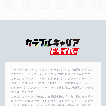
トラックドライバー、タクシードライバーへのご転職を考えてい
るあなたへ、カラフルキャリアなら理想の職場が見つかります。
カラフルキャリアは、トラックドライバー、タクシードライバー
に特化した求人サイトです。全国数万以上の営業所から、トラッ
クドライバー、タクシードライバーを含む幅広い職種の求人情報
を提供しています。
カラフルキャリアの特徴は、業界最大級の求人数、様々な車種・
サイズなどご希望にマッチした求人、正社員からパート・派遣ま
で多様な雇用形態、細かな条件検索が可能（勤務体系、福利厚