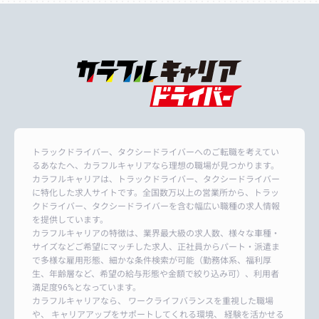
トラックドライバー、タクシードライバーへのご転職を考えてい
るあなたへ、カラフルキャリアなら理想の職場が見つかります。
カラフルキャリアは、トラックドライバー、タクシードライバー
に特化した求人サイトです。全国数万以上の営業所から、トラッ
クドライバー、タクシードライバーを含む幅広い職種の求人情報
を提供しています。
カラフルキャリアの特徴は、業界最大級の求人数、様々な車種・
サイズなどご希望にマッチした求人、正社員からパート・派遣ま
で多様な雇用形態、細かな条件検索が可能（勤務体系、福利厚
生、年齢層など、希望の給与形態や金額で絞り込み可）、利用者
満足度96%となっています。
カラフルキャリアなら、 ワークライフバランスを重視した職場
や、 キャリアアップをサポートしてくれる環境、 経験を活かせる