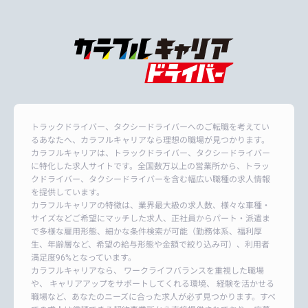
トラックドライバー、タクシードライバーへのご転職を考えてい
るあなたへ、カラフルキャリアなら理想の職場が見つかります。
カラフルキャリアは、トラックドライバー、タクシードライバー
に特化した求人サイトです。全国数万以上の営業所から、トラッ
クドライバー、タクシードライバーを含む幅広い職種の求人情報
を提供しています。
カラフルキャリアの特徴は、業界最大級の求人数、様々な車種・
サイズなどご希望にマッチした求人、正社員からパート・派遣ま
で多様な雇用形態、細かな条件検索が可能（勤務体系、福利厚
生、年齢層など、希望の給与形態や金額で絞り込み可）、利用者
満足度96%となっています。
カラフルキャリアなら、 ワークライフバランスを重視した職場
や、 キャリアアップをサポートしてくれる環境、 経験を活かせる
職場など、あなたのニーズに合った求人が必ず見つかります。すべ