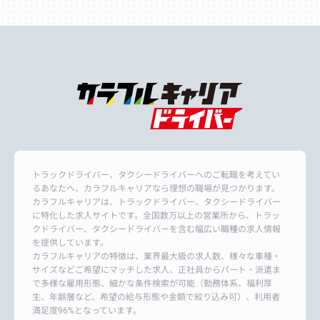
トラックドライバー、タクシードライバーへのご転職を考えてい
るあなたへ、カラフルキャリアなら理想の職場が見つかります。
カラフルキャリアは、トラックドライバー、タクシードライバー
に特化した求人サイトです。全国数万以上の営業所から、トラッ
クドライバー、タクシードライバーを含む幅広い職種の求人情報
を提供しています。
カラフルキャリアの特徴は、業界最大級の求人数、様々な車種・
サイズなどご希望にマッチした求人、正社員からパート・派遣ま
で多様な雇用形態、細かな条件検索が可能（勤務体系、福利厚
生、年齢層など、希望の給与形態や金額で絞り込み可）、利用者
満足度96%となっています。