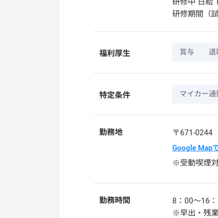
研修中 日給 1
研修期間（
賞与
退
福利厚生
マイカー通
特定条件
勤務地
〒671-024
Google Ma
※受動喫煙
勤務時間
8：00～16：
※早出・残