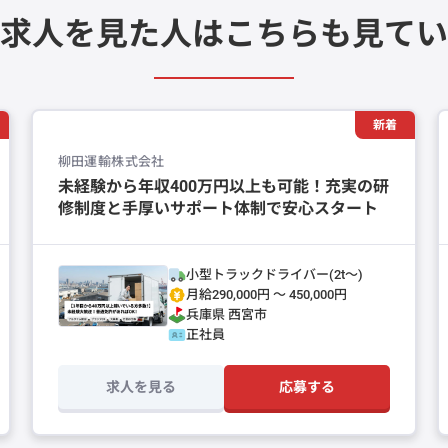
求人を見た人は
こちらも見てい
新着
柳田運輸株式会社
未経験から年収400万円以上も可能！充実の研
修制度と手厚いサポート体制で安心スタート
小型トラックドライバー(2t～)
月給290,000円 〜 450,000円
兵庫県
西宮市
正社員
求人を見る
応募する