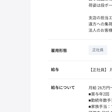
荷姿は段ボ
支店の担当
遠方への集
法人のお客
正社員
雇用形態
給与
【正社員】
月
給与について
月給 26万円
■賞与年2回
■勤続年数手当
■家族手当：1