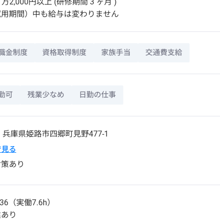
万2,000円以上 (研修期間 3 ヶ月 )
試用期間）中も給与は変わりません
職金制度
資格取得制度
家族手当
交通費支給
勤可
残業少なめ
日勤の仕事
4
兵庫県
姫路市
四郷町見野477-1
pで見る
対策あり
36（実働7.6h）
業あり