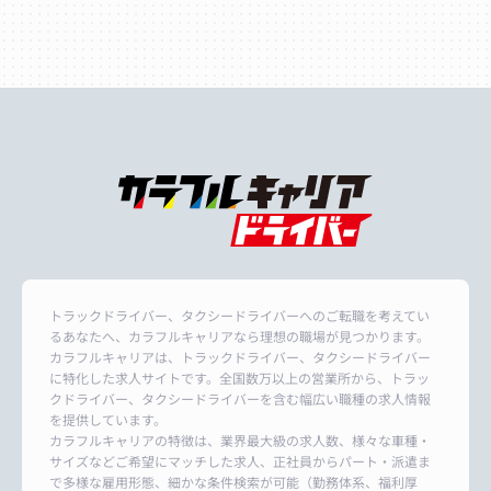
トラックドライバー、タクシードライバーへのご転職を考えてい
るあなたへ、カラフルキャリアなら理想の職場が見つかります。
カラフルキャリアは、トラックドライバー、タクシードライバー
に特化した求人サイトです。全国数万以上の営業所から、トラッ
クドライバー、タクシードライバーを含む幅広い職種の求人情報
を提供しています。
カラフルキャリアの特徴は、業界最大級の求人数、様々な車種・
サイズなどご希望にマッチした求人、正社員からパート・派遣ま
で多様な雇用形態、細かな条件検索が可能（勤務体系、福利厚