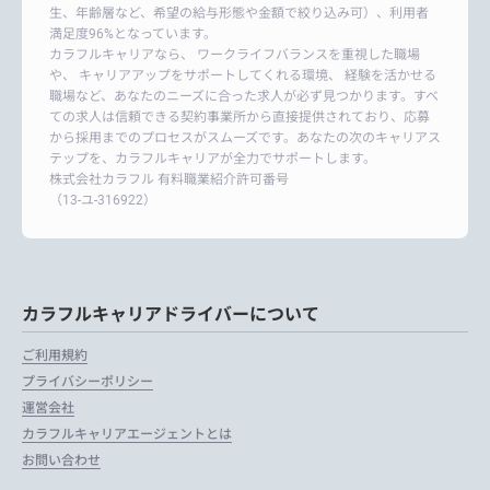
生、年齢層など、希望の給与形態や金額で絞り込み可）、利用者
満足度96%となっています。
カラフルキャリアなら、 ワークライフバランスを重視した職場
や、 キャリアアップをサポートしてくれる環境、 経験を活かせる
職場など、あなたのニーズに合った求人が必ず見つかります。すべ
ての求人は信頼できる契約事業所から直接提供されており、応募
から採用までのプロセスがスムーズです。あなたの次のキャリアス
テップを、カラフルキャリアが全力でサポートします。
株式会社カラフル 有料職業紹介許可番号
（13-ユ-316922）
カラフルキャリアドライバーについて
ご利用規約
プライバシーポリシー
運営会社
カラフルキャリアエージェントとは
お問い合わせ