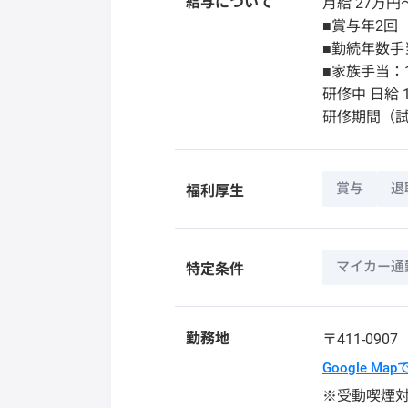
給与について
月給 27万円
■賞与年2回
■勤続年数手当
■家族手当：1
研修中 日給 1
研修期間（
賞与
退
福利厚生
マイカー通
特定条件
勤務地
〒411-090
Google Ma
※受動喫煙