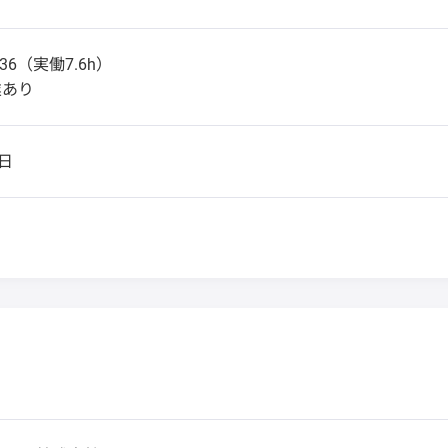
36（実働7.6h）
業あり
日