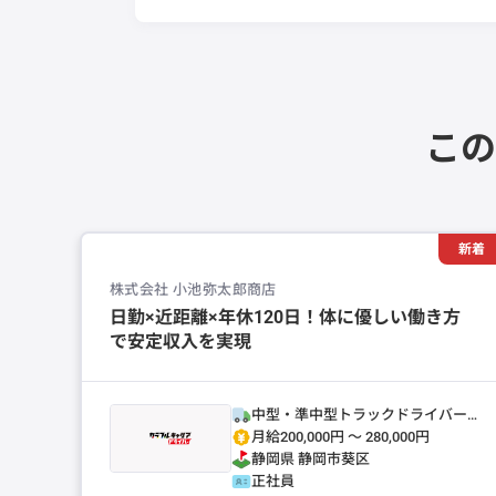
この
新着
株式会社 小池弥太郎商店
日勤×近距離×年休120日！体に優しい働き方
で安定収入を実現
中型・準中型トラックドライバー
(4t～)
月給200,000円 〜 280,000円
静岡県
静岡市葵区
正社員