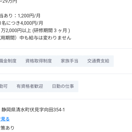
～29万円
あり：1,200円/月
名につき4,000円/月
万2,000円以上 (研修期間 3 ヶ月 )
試用期間）中も給与は変わりません
職金制度
資格取得制度
家族手当
交通費支給
勤可
有資格者歓迎
日勤の仕事
7
静岡県
清水町
伏見字向田354-1
pで見る
対策あり