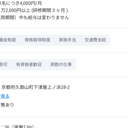
名につき4,000円/月
万2,000円以上 (研修期間 3 ヶ月 )
試用期間）中も給与は変わりません
職金制度
資格取得制度
家族手当
交通費支給
勤可
有資格者歓迎
夜勤の仕事
5
京都府
久御山町
下津屋上ノ浜28-2
pで見る
対策あり
：36（実働7.6h）