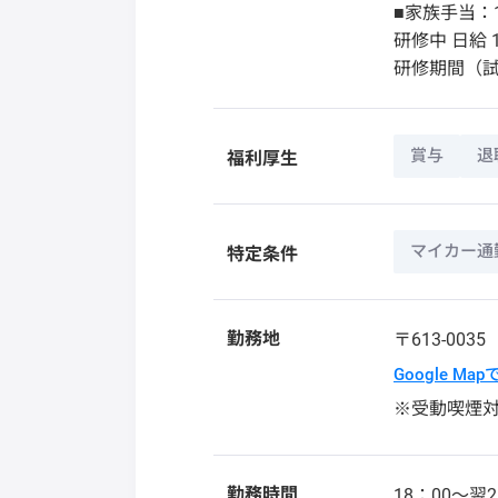
■家族手当：1
研修中 日給 1
研修期間（
賞与
退
福利厚生
マイカー通
特定条件
勤務地
〒613-003
Google Ma
※受動喫煙
勤務時間
18：00～翌2