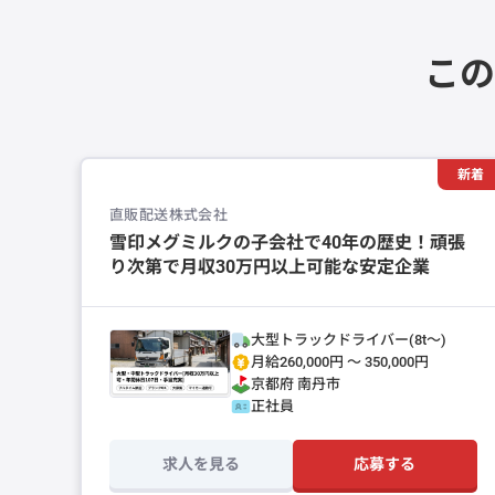
この
新着
直販配送株式会社
雪印メグミルクの子会社で40年の歴史！頑張
り次第で月収30万円以上可能な安定企業
大型トラックドライバー(8t～)
月給260,000円 〜 350,000円
京都府
南丹市
正社員
求人を見る
応募する