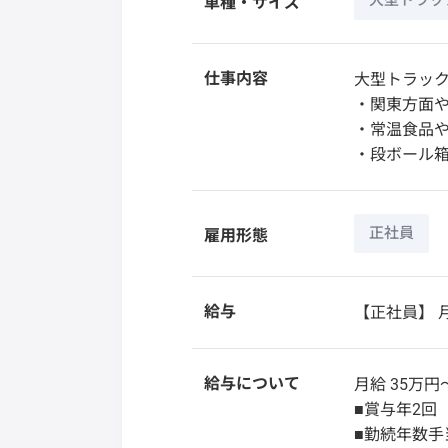
大型トラック
車種・サイズ
仕事内容
大型トラック
・関東方面
・常温食品
・段ボール
正社員
雇用形態
給与
【正社員】
月
給与について
月給 35万円
■賞与年2回
■勤続年数手当