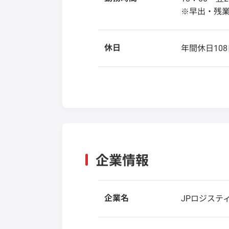
※早出・残
休日
年間休日108
企業情報
企業名
JPロジステ