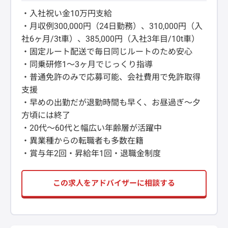
・入社祝い金10万円支給
・月収例300,000円（24日勤務）、310,000円（入
社6ヶ月/3t車）、385,000円（入社3年目/10t車）
・固定ルート配送で毎日同じルートのため安心
・同乗研修1〜3ヶ月でじっくり指導
・普通免許のみで応募可能、会社費用で免許取得
支援
・早めの出勤だが退勤時間も早く、お昼過ぎ〜夕
方頃には終了
・20代〜60代と幅広い年齢層が活躍中
・異業種からの転職者も多数在籍
・賞与年2回・昇給年1回・退職金制度
この求人をアドバイザーに相談する