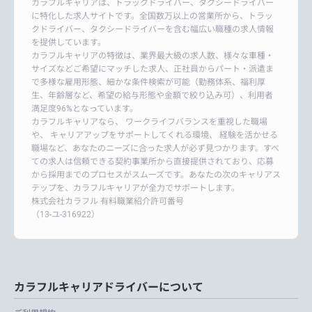
カラフルキャリアは、トラックドライバー、タクシードライバー
に特化した求人サイトです。全国数万以上の営業所から、トラッ
クドライバー、タクシードライバーを含む幅広い職種の求人情報
を提供しています。
カラフルキャリアの特徴は、業界最大級の求人数、様々な車種・
サイズなどご希望にマッチした求人、正社員からパート・派遣ま
で多様な雇用形態、細かな条件検索が可能（勤務体系、福利厚
生、年齢層など、希望の給与形態や金額で絞り込み可）、利用者
満足度96%となっています。
カラフルキャリアなら、 ワークライフバランスを重視した職場
や、 キャリアアップをサポートしてくれる環境、 経験を活かせる
職場など、あなたのニーズに合った求人が必ず見つかります。すべ
ての求人は信頼できる契約事業所から直接提供されており、応募
から採用までのプロセスがスムーズです。あなたの次のキャリアス
テップを、カラフルキャリアが全力でサポートします。
株式会社カラフル 有料職業紹介許可番号
（13-ユ-316922）
カラフルキャリアドライバーについて