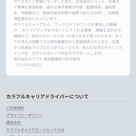
サイズなどご希望にマッチした求人、正社員からパート・派遣ま
で多様な雇用形態、細かな条件検索が可能（勤務体系、福利厚
生、年齢層など、希望の給与形態や金額で絞り込み可）、利用者
満足度96%となっています。
カラフルキャリアなら、 ワークライフバランスを重視した職場
や、 キャリアアップをサポートしてくれる環境、 経験を活かせる
職場など、あなたのニーズに合った求人が必ず見つかります。すべ
ての求人は信頼できる契約事業所から直接提供されており、応募
から採用までのプロセスがスムーズです。あなたの次のキャリアス
テップを、カラフルキャリアが全力でサポートします。
株式会社カラフル 有料職業紹介許可番号
（13-ユ-316922）
カラフルキャリアドライバーについて
ご利用規約
プライバシーポリシー
運営会社
カラフルキャリアエージェントとは