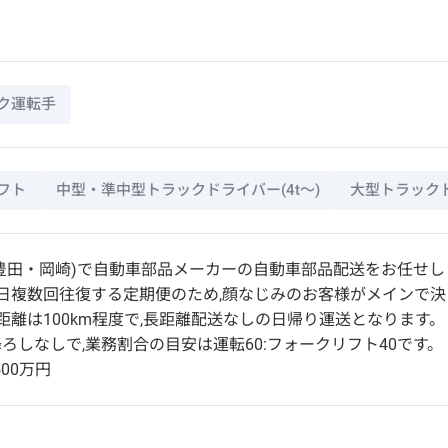
ク運転手
フト
中型・準中型トラックドライバー(4t～)
大型トラックド
豊田・岡崎)で自動車部品メーカーの自動車部品配送をお任せし
日複数回往復する定期便のため,顔なじみのお客様がメインで
距離は100km程度で,長距離配送なしの日帰り運送となります。
ろしなしで,業務割合の目安は運転60:フォークリフト40です。
500万円