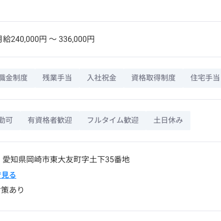
給240,000円 〜 336,000円
職金制度
残業手当
入社祝金
資格取得制度
住宅手当
勤可
有資格者歓迎
フルタイム歓迎
土日休み
3
愛知県
岡崎市
東大友町字土下35番地
pで見る
対策あり