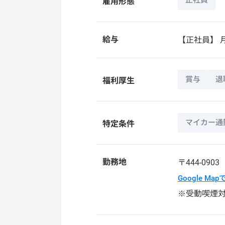
正社員
雇用形態
給与
【正社員】
月
賞与
退
福利厚生
マイカー通
特定条件
勤務地
〒444-090
Google Ma
※受動喫煙