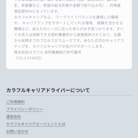
生、年齢層など、希望の給与形態や金額で絞り込み可）、利用者
満足度96%となっています。
カラフルキャリアなら、 ワークライフバランスを重視した職場
や、 キャリアアップをサポートしてくれる環境、 経験を活かせる
職場など、あなたのニーズに合った求人が必ず見つかります。すべ
ての求人は信頼できる契約事業所から直接提供されており、応募
から採用までのプロセスがスムーズです。あなたの次のキャリアス
テップを、カラフルキャリアが全力でサポートします。
株式会社カラフル 有料職業紹介許可番号
（13-ユ-316922）
カラフルキャリアドライバーについて
ご利用規約
プライバシーポリシー
運営会社
カラフルキャリアエージェントとは
お問い合わせ