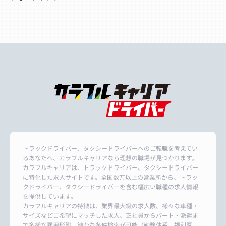
トラックドライバー、タクシードライバーへのご転職を考えてい
るあなたへ、カラフルキャリアなら理想の職場が見つかります。
カラフルキャリアは、トラックドライバー、タクシードライバー
に特化した求人サイトです。全国数万以上の営業所から、トラッ
クドライバー、タクシードライバーを含む幅広い職種の求人情報
を提供しています。
カラフルキャリアの特徴は、業界最大級の求人数、様々な車種・
サイズなどご希望にマッチした求人、正社員からパート・派遣ま
で多様な雇用形態、細かな条件検索が可能（勤務体系、福利厚