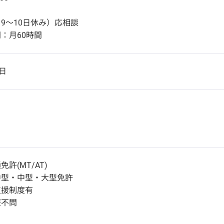
り
9～10日休み）応相談
：月60時間
日
許(MT/AT)
中型・中型・大型免許
支援制度有
歴不問