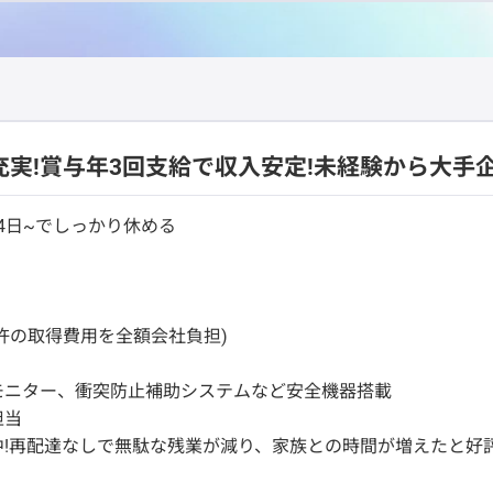
充実!賞与年3回支給で収入安定!未経験から大手
24日~でしっかり休める
許の取得費用を全額会社負担)
モニター、衝突防止補助システムなど安全機器搭載
担当
!再配達なしで無駄な残業が減り、家族との時間が増えたと好