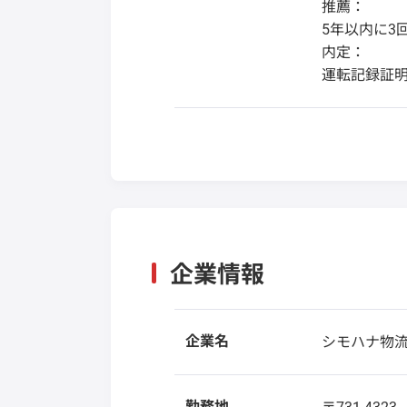
推薦：
5年以内に3
内定：
運転記録証明
企業情報
企業名
シモハナ物
勤務地