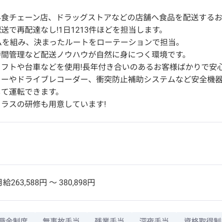
外食チェーン店、ドラッグストアなどの店舗へ食品を配送するお
送で再配達なし!1日1213件ほどを担当します。
ムを組み、決まったルートをローテーションで担当。
時間管理など配送ノウハウが自然に身につく環境です。
フトや台車などを使用!長年付き合いのあるお客様ばかりで安
ターやドライブレコーダー、衝突防止補助システムなど安全機
して運転できます。
ラスの研修も用意しています!
給263,588円 〜 380,898円
職金制度
無事故手当
残業手当
深夜手当
資格取得制