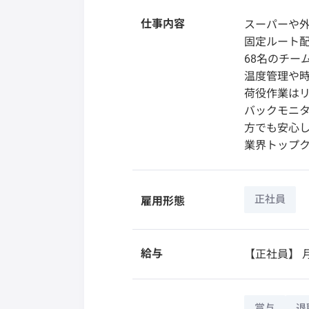
仕事内容
スーパーや
固定ルート配
68名のチー
温度管理や
荷役作業はリ
バックモニ
方でも安心
業界トップク
正社員
雇用形態
給与
【正社員】
月
賞与
退