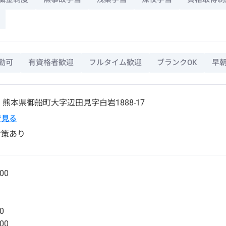
勤可
有資格者歓迎
フルタイム歓迎
ブランクOK
早
6
熊本県
御船町
大字辺田見字白岩1888-17
pで見る
対策あり
00
】
0
00