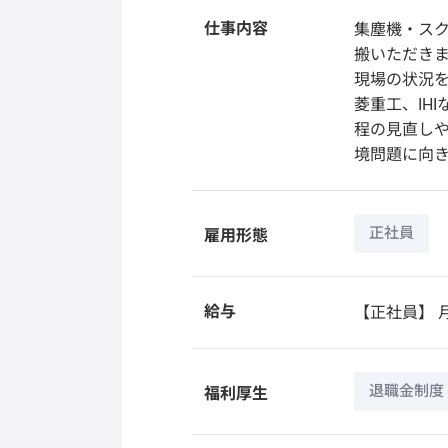
仕事内容
集塵機・ス
搬いただき
現場の状況
菱重工、IH
程の見直しや
境問題に向
正社員
雇用形態
給与
【正社員】
月
退職金制度
福利厚生