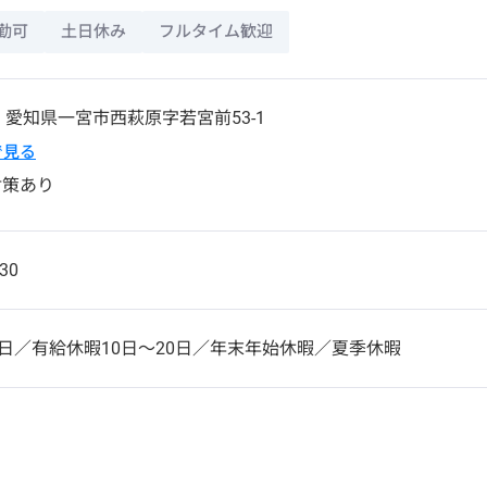
勤可
土日休み
フルタイム歓迎
1
愛知県
一宮市
西萩原字若宮前53-1
pで見る
対策あり
30
1日／有給休暇10日～20日／年末年始休暇／夏季休暇