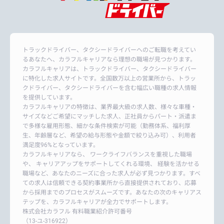
トラックドライバー、タクシードライバーへのご転職を考えてい
るあなたへ、カラフルキャリアなら理想の職場が見つかります。
カラフルキャリアは、トラックドライバー、タクシードライバー
に特化した求人サイトです。全国数万以上の営業所から、トラッ
クドライバー、タクシードライバーを含む幅広い職種の求人情報
を提供しています。
カラフルキャリアの特徴は、業界最大級の求人数、様々な車種・
サイズなどご希望にマッチした求人、正社員からパート・派遣ま
で多様な雇用形態、細かな条件検索が可能（勤務体系、福利厚
生、年齢層など、希望の給与形態や金額で絞り込み可）、利用者
満足度96%となっています。
カラフルキャリアなら、 ワークライフバランスを重視した職場
や、 キャリアアップをサポートしてくれる環境、 経験を活かせる
職場など、あなたのニーズに合った求人が必ず見つかります。すべ
ての求人は信頼できる契約事業所から直接提供されており、応募
から採用までのプロセスがスムーズです。あなたの次のキャリアス
テップを、カラフルキャリアが全力でサポートします。
株式会社カラフル 有料職業紹介許可番号
（13-ユ-316922）