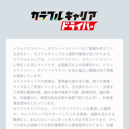
トラックドライバー、タクシードライバーへのご転職を考えてい
るあなたへ、カラフルキャリアなら理想の職場が見つかります。
カラフルキャリアは、トラックドライバー、タクシードライバー
に特化した求人サイトです。全国数万以上の営業所から、トラッ
クドライバー、タクシードライバーを含む幅広い職種の求人情報
を提供しています。
カラフルキャリアの特徴は、業界最大級の求人数、様々な車種・
サイズなどご希望にマッチした求人、正社員からパート・派遣ま
で多様な雇用形態、細かな条件検索が可能（勤務体系、福利厚
生、年齢層など、希望の給与形態や金額で絞り込み可）、利用者
満足度96%となっています。
カラフルキャリアなら、 ワークライフバランスを重視した職場
や、 キャリアアップをサポートしてくれる環境、 経験を活かせる
職場など、あなたのニーズに合った求人が必ず見つかります。すべ
ての求人は信頼できる契約事業所から直接提供されており、応募