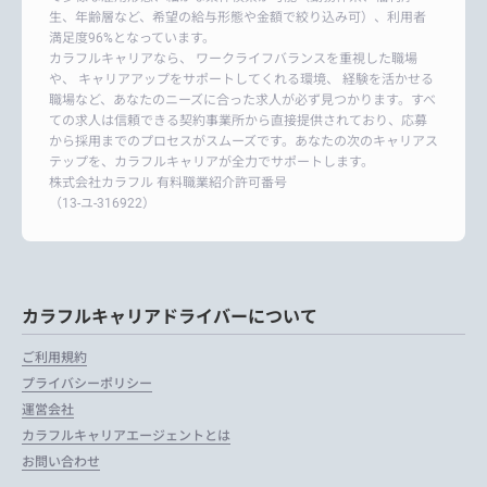
生、年齢層など、希望の給与形態や金額で絞り込み可）、利用者
満足度96%となっています。
カラフルキャリアなら、 ワークライフバランスを重視した職場
や、 キャリアアップをサポートしてくれる環境、 経験を活かせる
職場など、あなたのニーズに合った求人が必ず見つかります。すべ
ての求人は信頼できる契約事業所から直接提供されており、応募
から採用までのプロセスがスムーズです。あなたの次のキャリアス
テップを、カラフルキャリアが全力でサポートします。
株式会社カラフル 有料職業紹介許可番号
（13-ユ-316922）
カラフルキャリアドライバーについて
ご利用規約
プライバシーポリシー
運営会社
カラフルキャリアエージェントとは
お問い合わせ