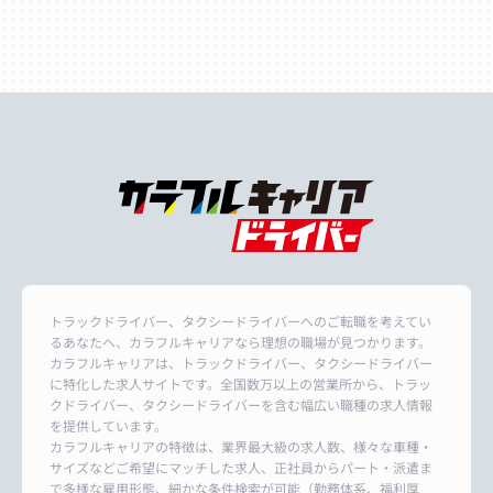
トラックドライバー、タクシードライバーへのご転職を考えてい
るあなたへ、カラフルキャリアなら理想の職場が見つかります。
カラフルキャリアは、トラックドライバー、タクシードライバー
に特化した求人サイトです。全国数万以上の営業所から、トラッ
クドライバー、タクシードライバーを含む幅広い職種の求人情報
を提供しています。
カラフルキャリアの特徴は、業界最大級の求人数、様々な車種・
サイズなどご希望にマッチした求人、正社員からパート・派遣ま
で多様な雇用形態、細かな条件検索が可能（勤務体系、福利厚