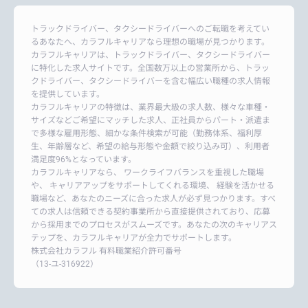
トラックドライバー、タクシードライバーへのご転職を考えてい
るあなたへ、カラフルキャリアなら理想の職場が見つかります。
カラフルキャリアは、トラックドライバー、タクシードライバー
に特化した求人サイトです。全国数万以上の営業所から、トラッ
クドライバー、タクシードライバーを含む幅広い職種の求人情報
を提供しています。
カラフルキャリアの特徴は、業界最大級の求人数、様々な車種・
サイズなどご希望にマッチした求人、正社員からパート・派遣ま
で多様な雇用形態、細かな条件検索が可能（勤務体系、福利厚
生、年齢層など、希望の給与形態や金額で絞り込み可）、利用者
満足度96%となっています。
カラフルキャリアなら、 ワークライフバランスを重視した職場
や、 キャリアアップをサポートしてくれる環境、 経験を活かせる
職場など、あなたのニーズに合った求人が必ず見つかります。すべ
ての求人は信頼できる契約事業所から直接提供されており、応募
から採用までのプロセスがスムーズです。あなたの次のキャリアス
テップを、カラフルキャリアが全力でサポートします。
株式会社カラフル 有料職業紹介許可番号
（13-ユ-316922）