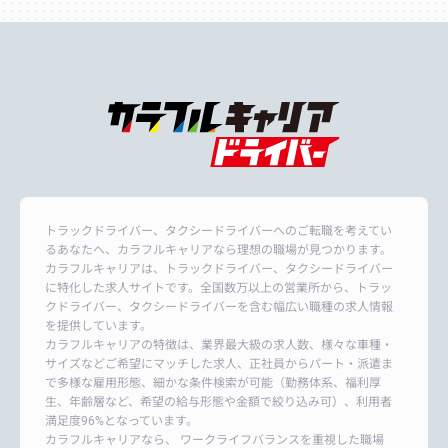
トラックドライバー、タクシードライバーへのご転職を考えてい
るあなたへ、カラフルキャリアなら理想の職場が見つかります。
カラフルキャリアは、トラックドライバー、タクシードライバー
に特化した求人サイトです。全国数万以上の営業所から、トラッ
クドライバー、タクシードライバーを含む幅広い職種の求人情報
を提供しています。
カラフルキャリアの特徴は、業界最大級の求人数、様々な車種・
サイズなどご希望にマッチした求人、正社員からパート・派遣ま
で多様な雇用形態、細かな条件検索が可能（勤務体系、福利厚
生、年齢層など、希望の給与形態や金額で絞り込み可）、利用者
満足度96%となっています。
カラフルキャリアなら、 ワークライフバランスを重視した職場