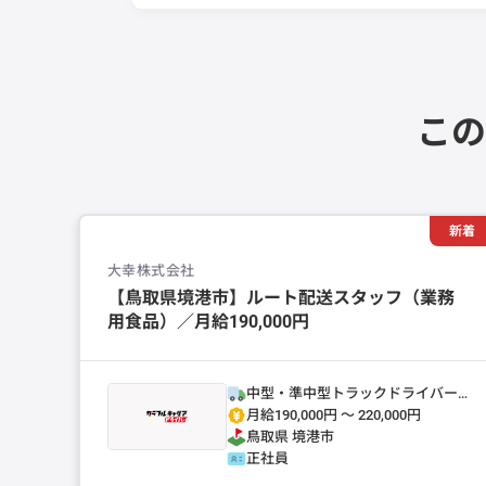
この
新着
大幸株式会社
【鳥取県境港市】ルート配送スタッフ（業務
用食品）／月給190,000円
中型・準中型トラックドライバー
(4t～)
月給190,000円 〜 220,000円
鳥取県
境港市
正社員