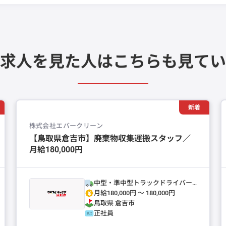
求人を見た人は
こちらも見てい
新着
株式会社エバークリーン
【鳥取県倉吉市】廃棄物収集運搬スタッフ／
月給180,000円
中型・準中型トラックドライバー
(4t～)
月給180,000円 〜 180,000円
鳥取県
倉吉市
正社員