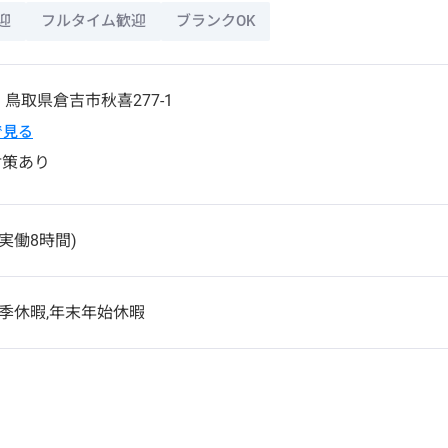
迎
フルタイム歓迎
ブランクOK
5
鳥取県
倉吉市
秋喜277-1
pで見る
対策あり
0(実働8時間)
夏季休暇,年末年始休暇