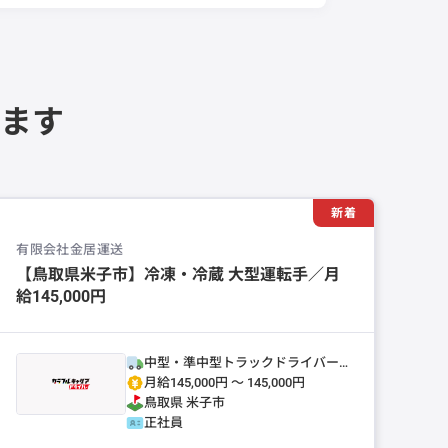
ます
新着
有限会社金居運送
【鳥取県米子市】冷凍・冷蔵 大型運転手／月
給145,000円
中型・準中型トラックドライバー
(4t～)
月給145,000円 〜 145,000円
鳥取県
米子市
正社員