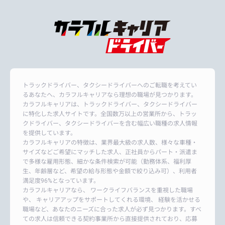
トラックドライバー、タクシードライバーへのご転職を考えてい
るあなたへ、カラフルキャリアなら理想の職場が見つかります。
カラフルキャリアは、トラックドライバー、タクシードライバー
に特化した求人サイトです。全国数万以上の営業所から、トラッ
クドライバー、タクシードライバーを含む幅広い職種の求人情報
を提供しています。
カラフルキャリアの特徴は、業界最大級の求人数、様々な車種・
サイズなどご希望にマッチした求人、正社員からパート・派遣ま
で多様な雇用形態、細かな条件検索が可能（勤務体系、福利厚
生、年齢層など、希望の給与形態や金額で絞り込み可）、利用者
満足度96%となっています。
カラフルキャリアなら、 ワークライフバランスを重視した職場
や、 キャリアアップをサポートしてくれる環境、 経験を活かせる
職場など、あなたのニーズに合った求人が必ず見つかります。すべ
ての求人は信頼できる契約事業所から直接提供されており、応募