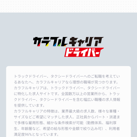
トラックドライバー、タクシードライバーへのご転職を考えてい
るあなたへ、カラフルキャリアなら理想の職場が見つかります。
カラフルキャリアは、トラックドライバー、タクシードライバー
に特化した求人サイトです。全国数万以上の営業所から、トラッ
クドライバー、タクシードライバーを含む幅広い職種の求人情報
を提供しています。
カラフルキャリアの特徴は、業界最大級の求人数、様々な車種・
サイズなどご希望にマッチした求人、正社員からパート・派遣ま
で多様な雇用形態、細かな条件検索が可能（勤務体系、福利厚
生、年齢層など、希望の給与形態や金額で絞り込み可）、利用者
満足度96%となっています。