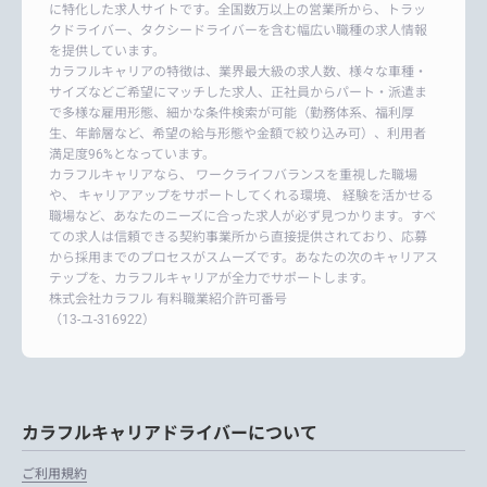
に特化した求人サイトです。全国数万以上の営業所から、トラッ
クドライバー、タクシードライバーを含む幅広い職種の求人情報
を提供しています。
カラフルキャリアの特徴は、業界最大級の求人数、様々な車種・
サイズなどご希望にマッチした求人、正社員からパート・派遣ま
で多様な雇用形態、細かな条件検索が可能（勤務体系、福利厚
生、年齢層など、希望の給与形態や金額で絞り込み可）、利用者
満足度96%となっています。
カラフルキャリアなら、 ワークライフバランスを重視した職場
や、 キャリアアップをサポートしてくれる環境、 経験を活かせる
職場など、あなたのニーズに合った求人が必ず見つかります。すべ
ての求人は信頼できる契約事業所から直接提供されており、応募
から採用までのプロセスがスムーズです。あなたの次のキャリアス
テップを、カラフルキャリアが全力でサポートします。
株式会社カラフル 有料職業紹介許可番号
（13-ユ-316922）
カラフルキャリアドライバーについて
ご利用規約