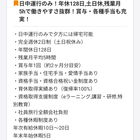
日中運行のみ！年休128日,土日休,残業月
5hで働きやすさ抜群！賞与・各種手当も充
実！
・日中運行のみで夕方には帰宅可能
・完全週休2日制（土日祝休み）
・年間休日128日
・残業月平均5時間
・賞与年1回（約2ヶ月分目安）
・家族手当・住宅手当・愛情手当あり
・資格手当・資格合格祝い金制度あり
・育休取得実績あり（復帰率100%）
・資格取得支援制度（eラーニング,講習・研修,特
別教育）
・社員旅行全額会社負担
・各種休暇制度あり
年次有給休暇10日～20日
年末年始休暇5日