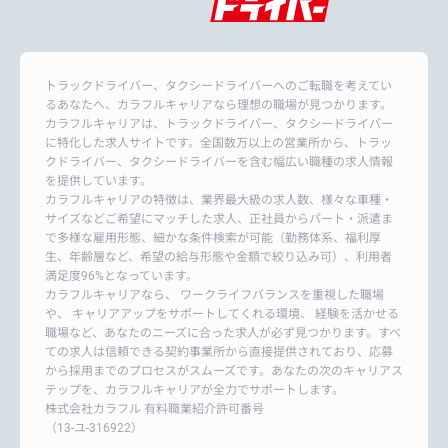
トラックドライバー、タクシードライバーへのご転職を考えてい
るあなたへ、カラフルキャリアなら理想の職場が見つかります。
カラフルキャリアは、トラックドライバー、タクシードライバー
に特化した求人サイトです。全国数万以上の営業所から、トラッ
クドライバー、タクシードライバーを含む幅広い職種の求人情報
を提供しています。
カラフルキャリアの特徴は、業界最大級の求人数、様々な車種・
サイズなどご希望にマッチした求人、正社員からパート・派遣ま
で多様な雇用形態、細かな条件検索が可能（勤務体系、福利厚
生、年齢層など、希望の給与形態や金額で絞り込み可）、利用者
満足度96%となっています。
カラフルキャリアなら、 ワークライフバランスを重視した職場
や、 キャリアアップをサポートしてくれる環境、 経験を活かせる
職場など、あなたのニーズに合った求人が必ず見つかります。すべ
ての求人は信頼できる契約事業所から直接提供されており、応募
から採用までのプロセスがスムーズです。あなたの次のキャリアス
テップを、カラフルキャリアが全力でサポートします。
株式会社カラフル 有料職業紹介許可番号
（13-ユ-316922）