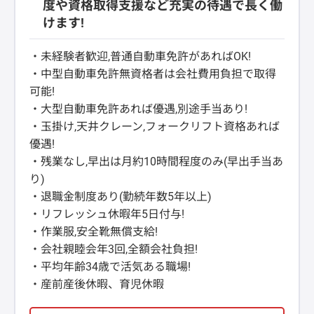
度や資格取得支援など充実の待遇で長く働
けます!
・未経験者歓迎,普通自動車免許があればOK!
・中型自動車免許無資格者は会社費用負担で取得
可能!
・大型自動車免許あれば優遇,別途手当あり!
・玉掛け,天井クレーン,フォークリフト資格あれば
優遇!
・残業なし,早出は月約10時間程度のみ(早出手当あ
り)
・退職金制度あり(勤続年数5年以上)
・リフレッシュ休暇年5日付与!
・作業服,安全靴無償支給!
・会社親睦会年3回,全額会社負担!
・平均年齢34歳で活気ある職場!
・産前産後休暇、育児休暇