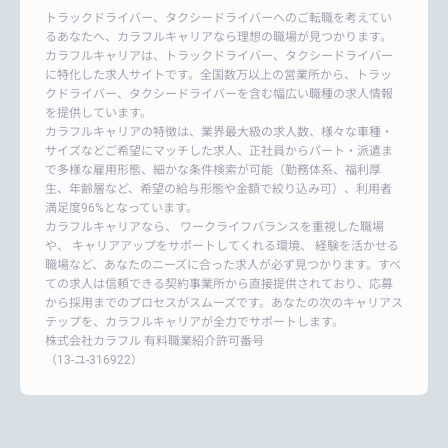
トラックドライバー、タクシードライバーへのご転職を考えてい
るあなたへ、カラフルキャリアなら理想の職場が見つかります。
カラフルキャリアは、トラックドライバー、タクシードライバー
に特化した求人サイトです。全国数万以上の営業所から、トラッ
クドライバー、タクシードライバーを含む幅広い職種の求人情報
を提供しています。
カラフルキャリアの特徴は、業界最大級の求人数、様々な車種・
サイズなどご希望にマッチした求人、正社員からパート・派遣ま
で多様な雇用形態、細かな条件検索が可能（勤務体系、福利厚
生、年齢層など、希望の給与形態や金額で絞り込み可）、利用者
満足度96%となっています。
カラフルキャリアなら、 ワークライフバランスを重視した職場
や、 キャリアアップをサポートしてくれる環境、 経験を活かせる
職場など、あなたのニーズに合った求人が必ず見つかります。すべ
ての求人は信頼できる契約事業所から直接提供されており、応募
から採用までのプロセスがスムーズです。あなたの次のキャリアス
テップを、カラフルキャリアが全力でサポートします。
株式会社カラフル 有料職業紹介許可番号
（13-ユ-316922）