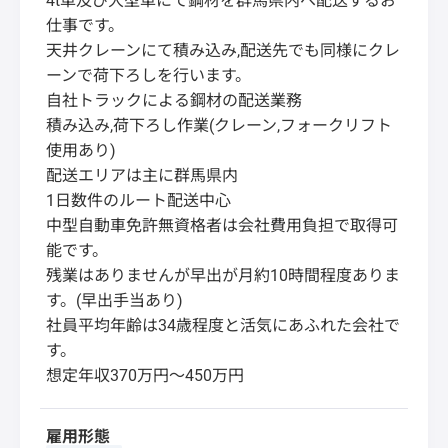
4t車及び大型車にて鋼材を群馬県内へ配送するお
仕事です。
天井クレーンにて積み込み,配送先でも同様にクレ
ーンで荷下ろしを行います。
自社トラックによる鋼材の配送業務
積み込み,荷下ろし作業(クレーン,フォークリフト
使用あり)
配送エリアは主に群馬県内
1日数件のルート配送中心
中型自動車免許無資格者は会社費用負担で取得可
能です。
残業はありませんが早出が月約10時間程度ありま
す。(早出手当あり)
社員平均年齢は34歳程度と活気にあふれた会社で
す。
想定年収370万円～450万円
雇用形態