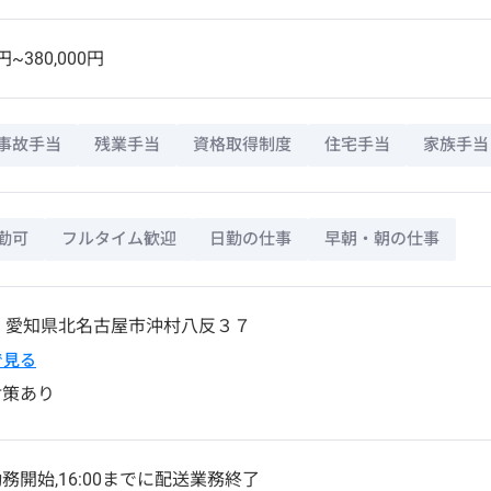
円~380,000円
事故手当
残業手当
資格取得制度
住宅手当
家族手当
勤可
フルタイム歓迎
日勤の仕事
早朝・朝の仕事
3
愛知県
北名古屋市
沖村八反３７
pで見る
対策あり
務開始,16:00までに配送業務終了