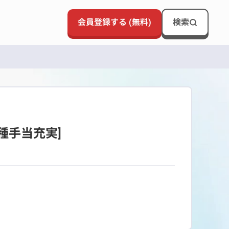
会員登録する (無料)
検索
種手当充実]