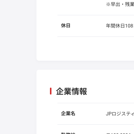
※早出・残
休日
年間休日108
企業情報
企業名
JPロジステ