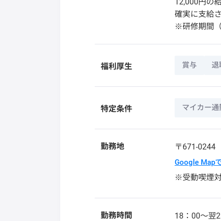
12,000
確実に支給
※研修期間
賞与
退
福利厚生
マイカー通
特定条件
勤務地
〒671-024
Google Ma
※受動喫煙
勤務時間
18：00～翌2