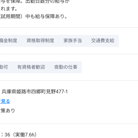
円の給与を保障。出勤日数分の給与が
されます。
（試用期間）中も給与保障あり。
職金制度
資格取得制度
家族手当
交通費支給
勤可
有資格者歓迎
夜勤の仕事
4
兵庫県
姫路市
四郷町見野477-1
pで見る
対策あり
：36（実働7.6h）