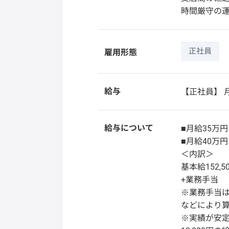
時間厳守の
正社員
雇用形態
給与
【正社員】
月
給与について
■月給35万
■月給40万
＜内訳＞
基本給152,
+業務手当
※業務手当
などにより
※実績が安定