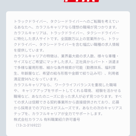
トラックドライバー、タクシードライバーへのご転職を考えてい
るあなたへ、カラフルキャリアなら理想の職場が見つかります。
カラフルキャリアは、トラックドライバー、タクシードライバー
に特化した求人サイトです。全国数万以上の営業所から、トラッ
クドライバー、タクシードライバーを含む幅広い職種の求人情報
を提供しています。
カラフルキャリアの特徴は、業界最大級の求人数、様々な車種・
サイズなどご希望にマッチした求人、正社員からパート・派遣ま
で多様な雇用形態、細かな条件検索が可能（勤務体系、福利厚
生、年齢層など、希望の給与形態や金額で絞り込み可）、利用者
満足度96%となっています。
カラフルキャリアなら、 ワークライフバランスを重視した職場
や、 キャリアアップをサポートしてくれる環境、 経験を活かせる
職場など、あなたのニーズに合った求人が必ず見つかります。すべ
ての求人は信頼できる契約事業所から直接提供されており、応募
から採用までのプロセスがスムーズです。あなたの次のキャリアス
テップを、カラフルキャリアが全力でサポートします。
株式会社カラフル 有料職業紹介許可番号
（13-ユ-316922）