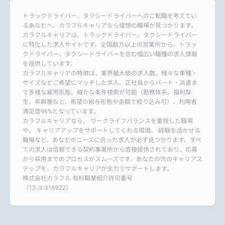
トラックドライバー、タクシードライバーへのご転職を考えてい
るあなたへ、カラフルキャリアなら理想の職場が見つかります。
カラフルキャリアは、トラックドライバー、タクシードライバー
に特化した求人サイトです。全国数万以上の営業所から、トラッ
クドライバー、タクシードライバーを含む幅広い職種の求人情報
を提供しています。
カラフルキャリアの特徴は、業界最大級の求人数、様々な車種・
サイズなどご希望にマッチした求人、正社員からパート・派遣ま
で多様な雇用形態、細かな条件検索が可能（勤務体系、福利厚
生、年齢層など、希望の給与形態や金額で絞り込み可）、利用者
満足度96%となっています。
カラフルキャリアなら、 ワークライフバランスを重視した職場
や、 キャリアアップをサポートしてくれる環境、 経験を活かせる
職場など、あなたのニーズに合った求人が必ず見つかります。すべ
ての求人は信頼できる契約事業所から直接提供されており、応募
から採用までのプロセスがスムーズです。あなたの次のキャリアス
テップを、カラフルキャリアが全力でサポートします。
株式会社カラフル 有料職業紹介許可番号
（13-ユ-316922）